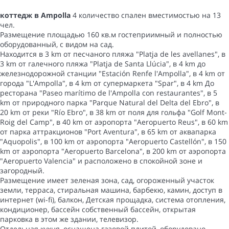
коттедж в Ampolla
4 количество спален вместимостью на 13
чел.
Размещение площадью 160 кв.м гостеприимный и полностью
оборудованный, с видом на сад.
Находится в 3 km от песчаного пляжа "Platja de les avellanes", в
3 km от галечного пляжа "Platja de Santa Llúcia", в 4 km до
железнодорожной станции "Estación Renfe l'Ampolla", в 4 km от
города "L'Ampolla", в 4 km от супермаркета "Spar", в 4 km До
ресторана "Paseo marítimo de l'Ampolla con restaurantes", в 5
km от природного парка "Parque Natural del Delta del Ebro", в
20 km от реки "Río Ebro", в 38 km от поля для гольфа "Golf Mont-
Roig del Camp", в 40 km от аэропорта "Aeropuerto Reus", в 60 km
от парка аттракционов "Port Aventura", в 65 km от аквапарка
"Aquopolis", в 100 km от аэропорта "Aeropuerto Castellón", в 150
km от аэропорта "Aeropuerto Barcelona", в 200 km от аэропорта
"Aeropuerto Valencia" и расположено в спокойной зоне и
загородный.
Размещение имеет зеленая зона, сад, огороженный участок
земли, терраса, стиральная машина, барбекю, камин, доступ в
интернет (wi-fi), балкон, Детская прощадка, система отопления,
кондиционер, бассейн собственный бассейн, открытая
парковка в этом же здании, телевизор.
Отдельная кухня, оснащена газовой плитой, оборудовано