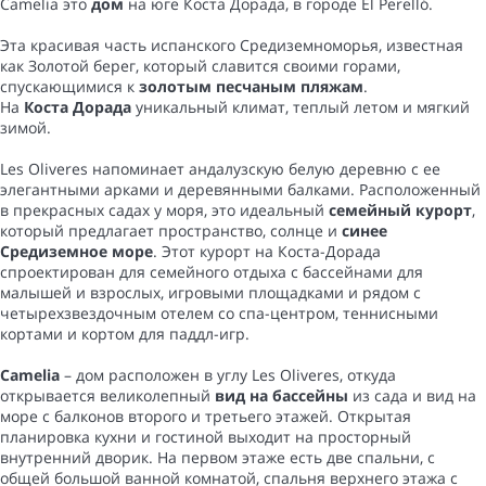
Camelia это
дом
на юге Коста Дорада, в городе El Perelló.
Эта красивая часть испанского Средиземноморья, известная
как Золотой берег, который славится своими горами,
спускающимися к
золотым песчаным пляжам
.
На
Коста Дорада
уникальный климат, теплый летом и мягкий
зимой.
Les Oliveres напоминает андалузскую белую деревню с ее
элегантными арками и деревянными балками. Расположенный
в прекрасных садах у моря, это идеальный
семейный курорт
,
который предлагает пространство, солнце и
синее
Средиземное море
. Этот курорт на Коста-Дорада
спроектирован для семейного отдыха с бассейнами для
малышей и взрослых, игровыми площадками и рядом с
четырехзвездочным отелем со спа-центром, теннисными
кортами и кортом для паддл-игр.
Camelia
– дом расположен в углу Les Oliveres, откуда
открывается великолепный
вид на бассейны
из сада и вид на
море с балконов второго и третьего этажей. Открытая
планировка кухни и гостиной выходит на просторный
внутренний дворик. На первом этаже есть две спальни, с
общей большой ванной комнатой, спальня верхнего этажа с