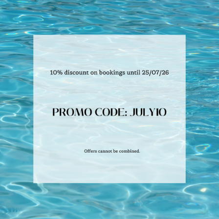
Catalan Ways,
profesionalidad con
un toque personal.
En Catalan Ways, entendemos lo importante que
son las vacaciones, por eso ofrecemos un enfoque
personalizado para ayudarte a encontrar la casa