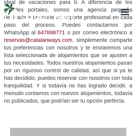
ideal de vacaciones para ti. A diferencia de los
grandes portales, somos una agencia pequeña
M
dedicada a brindarte un soporte profesional en cada
e
n
paso del proceso. Puedes contactarnos por
u
WhatsApp al
647898771
o por correo electrónico a
reservas@catalanways.com
, simplemente comparte
tus preferencias con nosotros y te enviaremos una
lista seleccionada de alojamientos que se ajusten a
tus necesidades. Todos nuestros alojamientos pasan
por un riguroso control de calidad, así que si ya te
has decidido, puedes reservar con nosotros con toda
tranquilidad. Y si todavía no has logrado decidir, a
menudo contamos con nuevos alojamientos, todavía
no publicados, que podrían ser tu opción perfecta.