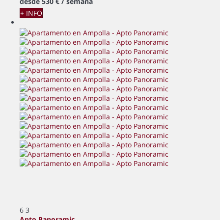
desde
530 €
/ semana
+ INFO
6
3
Apto Panoramic